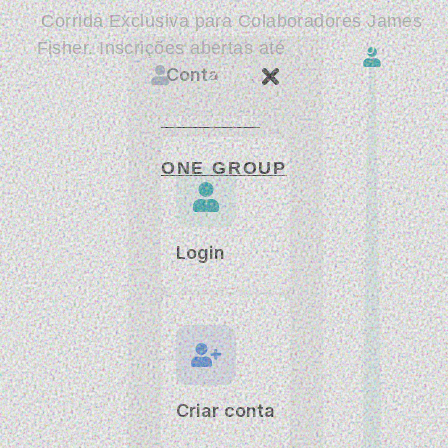
Corrida Exclusiva para Colaboradores James
Fisher. Inscrições abertas até
10 de Agosto de
Conta
2026
.
JAMES FISHER
ONE GROUP
Login
Criar conta